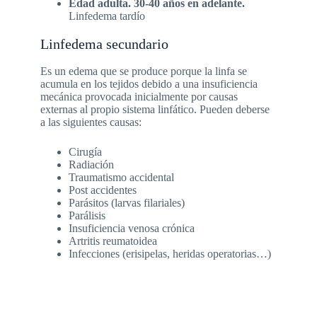
Edad adulta. 30-40 años en adelante.
Linfedema tardío
Linfedema secundario
Es un edema que se produce porque la linfa se
acumula en los tejidos debido a una insuficiencia
mecánica provocada inicialmente por causas
externas al propio sistema linfático. Pueden deberse
a las siguientes causas:
Cirugía
Radiación
Traumatismo accidental
Post accidentes
Parásitos (larvas filariales)
Parálisis
Insuficiencia venosa crónica
Artritis reumatoidea
Infecciones (erisipelas, heridas operatorias…)